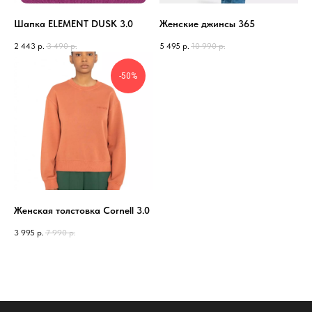
Шапка ELEMENT DUSK 3.0
Женские джинсы 365
2 443
р.
3 490
р.
5 495
р.
10 990
р.
-50%
Женская толстовка Cornell 3.0
3 995
р.
7 990
р.