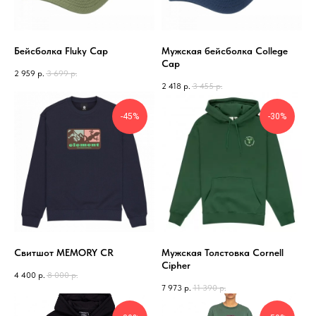
Бейсболка Fluky Cap
Мужская бейсболка College
Cap
2 959
р.
3 699
р.
2 418
р.
3 455
р.
-45%
-30%
Свитшот MEMORY CR
Мужская Толстовка Cornell
Cipher
4 400
р.
8 000
р.
7 973
р.
11 390
р.