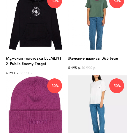
-30%
-50%
Мужская толстовка ELEMENT
Женские джинсы 365 Jean
X Public Enemy Target
5 495
р.
10 990
р.
6 293
р.
8 990
р.
-30%
-50%