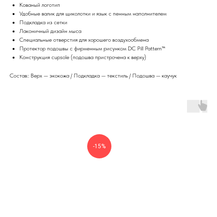
Кованый логотип
Удобные валик для щиколотки и язык с пенным наполнителем
Подкладка из сетки
Лаконичный дизайн мыса
Специальные отверстия для хорошего воздухообмена
Протектор подошвы с фирменным рисунком DC Pill Pattern™
Конструкция cupsole (подошва пристрочена к верху)
Состав:: Верх — экокожа / Подкладка — текстиль / Подошва — каучук
-15%