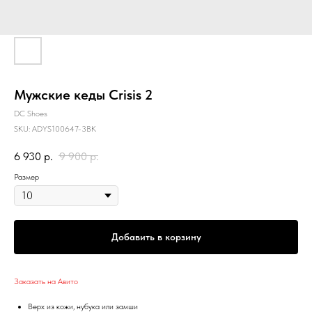
Мужские кеды Crisis 2
DC Shoes
SKU:
ADYS100647-3BK
6 930
р.
9 900
р.
Размер
Добавить в корзину
Заказать на Авито
Верх из кожи, нубука или замши