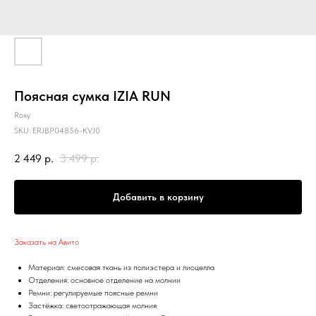
Поясная сумка IZIA RUN
Roxy
SKU:
ERJBP04856-KVJ0
2 449
р.
3 499
р.
Добавить в корзину
Заказать на Авито
Материал: смесовая ткань из полиэстера и лиоцелла
Отделения: основное отделение на молнии
Ремни: регулируемые поясные ремни
Застёжка: светоотражающая молния