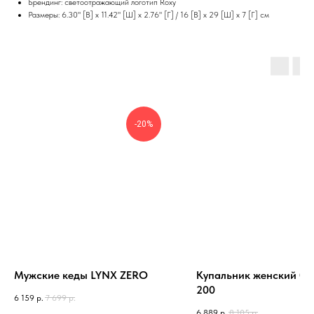
Брендинг: светоотражающий логотип Roxy
Размеры: 6.30" [В] x 11.42" [Ш] x 2.76" [Г] / 16 [В] x 29 [Ш] x 7 [Г] см
-20%
Мужские кеды LYNX ZERO
Купальник женский 01
200
6 159
р.
7 699
р.
6 889
р.
8 105
р.