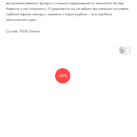
высококачественного футера и стильного окрашивания по технологии tie-dye.
Кажется, у нас получилось. И, разумеется, мы не забыли про капюшон на утяжке,
глубокий карман-кенгуру и манжеты и подол в рубчик — все атрибуты
классического худи.
Состав:: 100% Хлопок
-50%