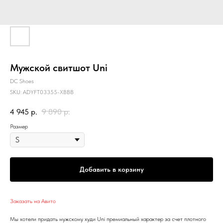
Мужской свитшот Uni
DC Shoes
SKU:
ADYFT03355-XBBB
4 945
р.
9 890
р.
Размер
Добавить в корзину
Заказать на Авито
Мы хотели придать мужскому худи Uni премиальный характер за счет плотного