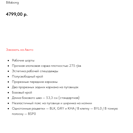
Billabong
4799,00
р.
Добавить в корзину
Заказать на Авито
Рабочие шорты
Прочная хлопковая саржа плотностью 275 г/кв
Эстетика рабочей спецодежды
Полусвободный крой
Прорезные передние карманы
Два прорезных задних кармана на пуговицах
Базовый крой
Длина бокового шва — 53,3 см (стандартная)
Неэластичный пояс на пуговице и ширинка на молнии
Однотонные рацветки — BLK, GRY и KHA / В клетку — BYL0 / В тонкую
полоску — BSP0