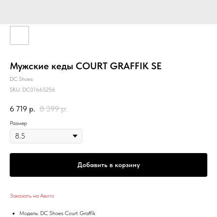
Мужские кеды COURT GRAFFIK SE
DC Shoes
SKU:
DC01665256
6 719
р.
8 399
р.
Размер
Добавить в корзину
Заказать на Авито
Модель: DC Shoes Court Graffik