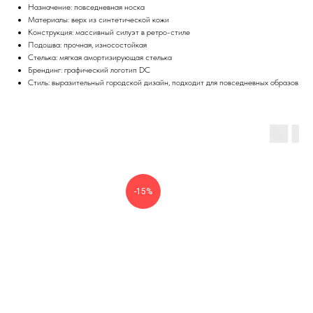
Назначение: повседневная носка
Материалы: верх из синтетической кожи
Конструкция: массивный силуэт в ретро-стиле
Подошва: прочная, износостойкая
Стелька: мягкая амортизирующая стелька
Брендинг: графический логотип DC
Стиль: выразительный городской дизайн, подходит для повседневных образов
-15%