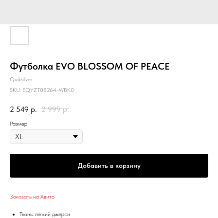
Футболка EVO BLOSSOM OF PEACE
Quiksilver
SKU:
EQYZT08264-WBK0
2 549
р.
2 999
р.
Размер
Добавить в корзину
Заказать на Авито
Ткань: лёгкий джерси