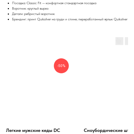
Посадка: Classic Fit — комфортная стандартная посадка
Воротник: круглый вырез
Детали: ребристый воротник
Брендинг: принт Quiksilver на груди и спине; переработанный ярлык Quiksilver
-50%
Легкие мужские кеды DC
Сноубордические штан