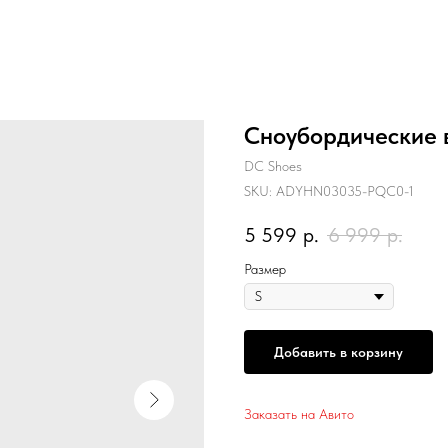
Сноубордические в
DC Shoes
SKU:
ADYHN03035-PQC0-1
5 599
р.
6 999
р.
Размер
Добавить в корзину
Заказать на Авито