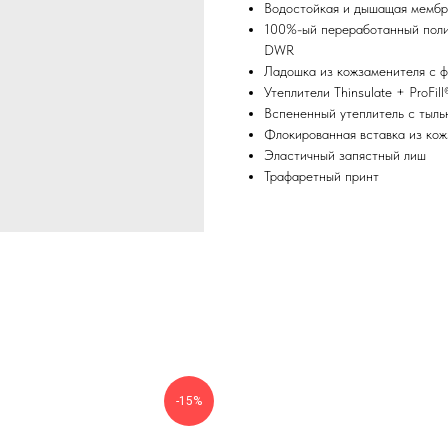
Водостойкая и дышащая мембра
100%-ый переработанный поли
DWR
Ладошка из кожзаменителя с ф
Утеплители Thinsulate + ProFill
Вспененный утеплитель с тыль
Флокированная вставка из кож
Эластичный запястный лиш
Трафаретный принт
-15%