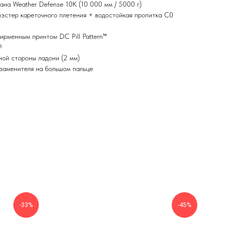
на Weather Defense 10K (10 000 мм / 5000 г)
эстер кареточного плетения + водостойкая пропитка C0
ирменным принтом DC Pill Pattern™
®
ной стороны ладони (2 мм)
заменителя на большом пальце
-33%
-45%