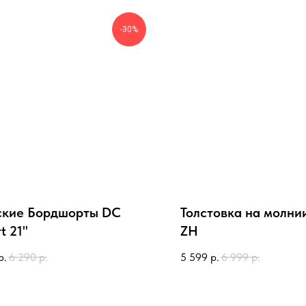
-30%
кие Бордшорты DC
Толстовка на молнии
t 21"
ZH
р.
6 290
р.
5 599
р.
6 999
р.