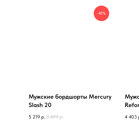
-40%
Мужские бордшорты Mercury
Мужс
Slash 20
Refor
5 219
р.
8 699
р.
4 403