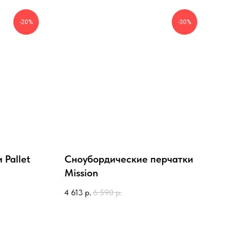
-20%
-30%
 Pallet
Сноубордические перчатки
Mission
4 613
р.
6 590
р.