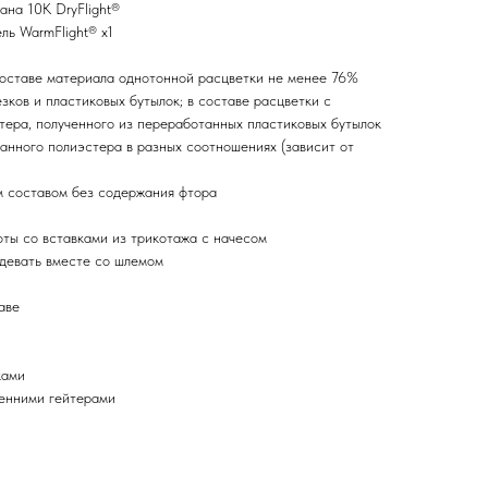
на 10K DryFlight®
ь WarmFlight® x1
составе материала однотонной расцветки не менее 76%
ков и пластиковых бутылок; в составе расцветки с
ера, полученного из переработанных пластиковых бутылок
анного полиэстера в разных соотношениях (зависит от
 составом без содержания фтора
фты со вставками из трикотажа с начесом
девать вместе со шлемом
аве
ками
енними гейтерами