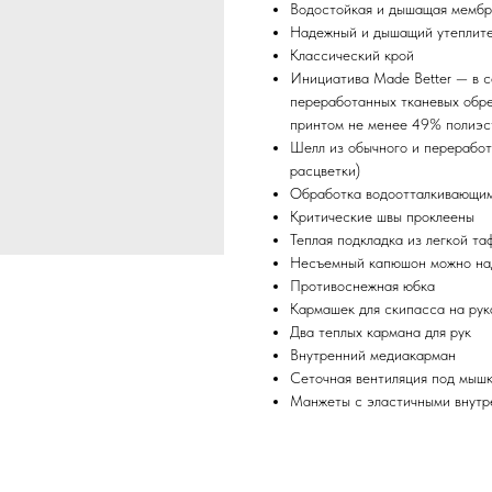
Водостойкая и дышащая мембра
Надежный и дышащий утеплител
Классический крой
Инициатива Made Better — в 
переработанных тканевых обрез
принтом не менее 49% полиэст
Шелл из обычного и переработ
расцветки)
Обработка водоотталкивающим
Критические швы проклеены
Теплая подкладка из легкой та
Несъемный капюшон можно на
Противоснежная юбка
Кармашек для скипасса на рук
Два теплых кармана для рук
Внутренний медиакарман
Сеточная вентиляция под мыш
Манжеты с эластичными внутр