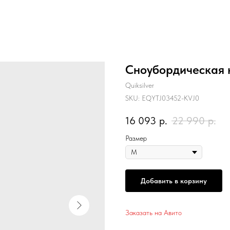
Сноубордическая к
Quiksilver
SKU:
EQYTJ03452-KVJ0
16 093
р.
22 990
р.
Размер
Добавить в корзину
Заказать на Авито