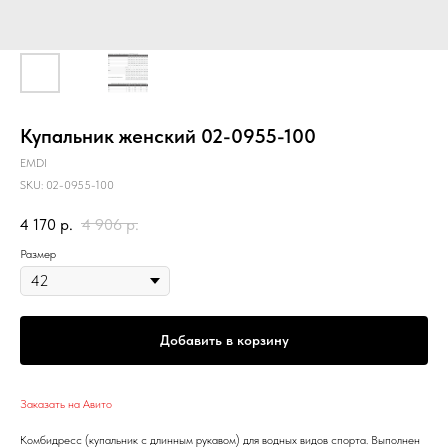
Купальник женский 02-0955-100
EMDI
SKU:
02-0955-100
4 170
р.
4 906
р.
Размер
Добавить в корзину
Заказать на Авито
Комбидресс (купальник с длинным рукавом) для водных видов спорта. Выполнен