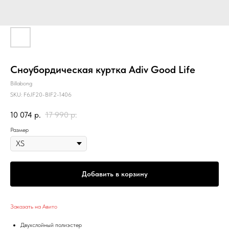
Сноубордическая куртка Adiv Good Life
Billabong
SKU:
F6JF20-BIF2-1406
10 074
р.
17 990
р.
Размер
Добавить в корзину
Заказать на Авито
Двухслойный полиэстер