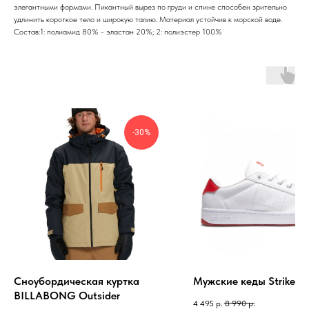
элегантными формами. Пикантный вырез по груди и спине способен зрительно
удлинить короткое тело и широкую талию. Материал устойчив к морской воде.
Состав:1: полиамид 80% - эластан 20%; 2: полиэстер 100%
-30%
Сноубордическая куртка
Мужские кеды Striker L
BILLABONG Outsider
4 495
р.
8 990
р.