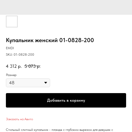
Купальник женский 01-0828-200
EMDI
SKU:
01-0828-200
4 312
р.
5 073
р.
Размер
Добавить в корзину
Заказать на Авито
Стильный слитный купальник - пландж с глубоким вырезом для девушек с