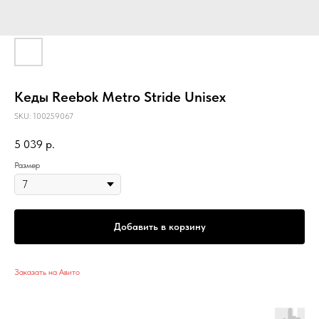
Кеды Reebok Metro Stride Unisex
SKU:
100259067
5 039
р.
Размер
Добавить в корзину
Заказать на Авито