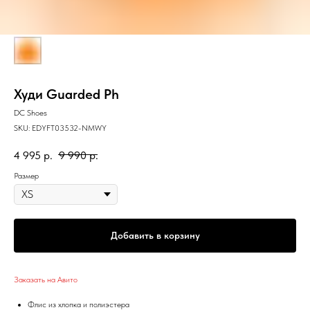
Худи Guarded Ph
DC Shoes
SKU:
EDYFT03532-NMWY
4 995
р.
9 990
р.
Размер
Добавить в корзину
Заказать на Авито
Флис из хлопка и полиэстера