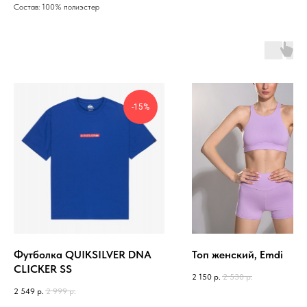
Состав: 100% полиэстер
-15%
Футболка QUIKSILVER DNA
Топ женский, Emdi
CLICKER SS
2 150
р.
2 530
р.
2 549
р.
2 999
р.