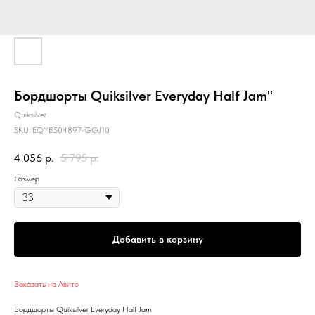
Бордшорты Quiksilver Everyday Half Jam"
Quiksilver
SKU:
EQYBS04897-GGJ10
4 056
р.
5 795
р.
Размер
Добавить в корзину
Заказать на Авито
Бордшорты Quiksilver Everyday Half Jam