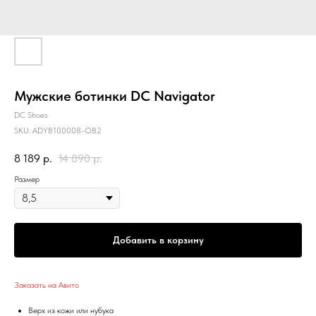
Мужские ботинки DC Navigator
DC Shoes
SKU:
ADYB100008-OB2
8 189
р.
14 890
р.
Размер
Добавить в корзину
Заказать на Авито
Верх из кожи или нубука