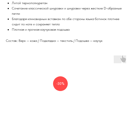
Литой термополиуретан
Сочетание классической шнуровки и шнуровки через жесткие D-образные
петли
Благодаря клиновидным вставкам по обе стороны языка ботинок плотнее
сидит по ноге и сохраняет тепло
Плотная и прочная каучуковая подошва
Состав:: Верх — кожа / Подкладка — текстиль / Подошва — каучук
-30%