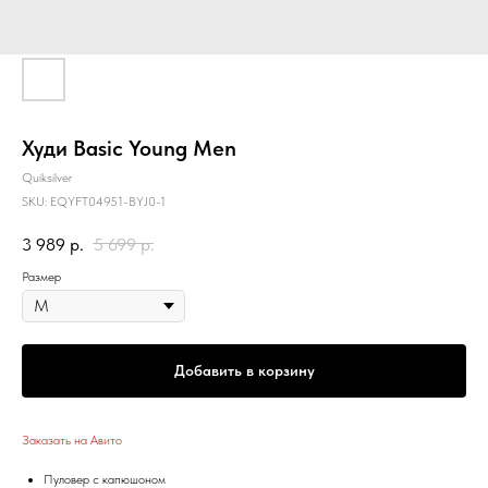
Худи Basic Young Men
Quiksilver
SKU:
EQYFT04951-BYJ0-1
3 989
р.
5 699
р.
Размер
Добавить в корзину
Заказать на Авито
Пуловер с капюшоном