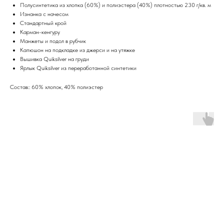
Полусинтетика из хлопка (60%) и полиэстера (40%) плотностью 230 г/кв. м
Изнанка с начесом
Стандартный крой
Карман-кенгуру
Манжеты и подол в рубчик
Капюшон на подкладке из джерси и на утяжке
Вышивка Quiksilver на груди
Ярлык Quiksilver из переработанной синтетики
Состав:: 60% хлопок, 40% полиэстер