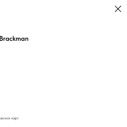
Brackman
овских карт