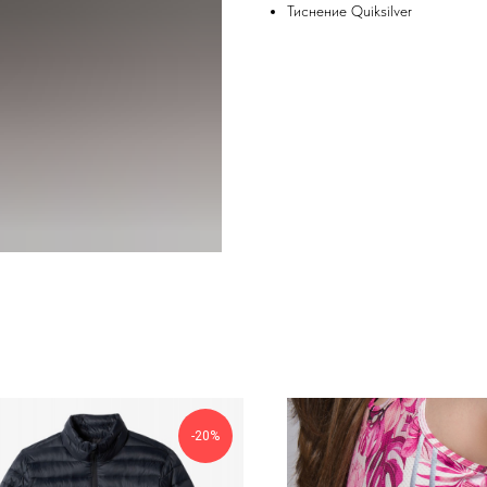
Тиснение Quiksilver
-20%