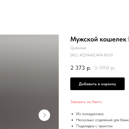
Мужской кошелек 
Quiksilver
SKU:
AQYAA03414-KVJ0
2 373
р.
3 390
р.
Добавить в корзину
Заказать на Авито
Из полиуретана
Несколько отделений для банк
Подкладка с принтом