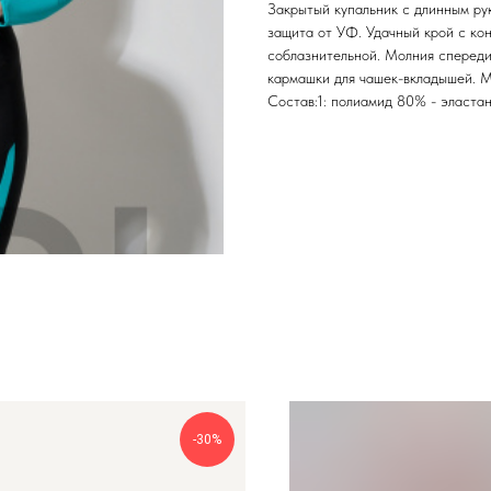
Закрытый купальник с длинным рук
защита от УФ. Удачный крой с ко
соблазнительной. Молния спереди
кармашки для чашек-вкладышей. М
Состав:1: полиамид 80% - эласта
-30%