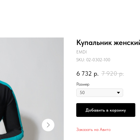
Купальник женски
EMDI
SKU:
02-0302-100
6 732
р.
7 920
р.
Размер
Добавить в корзину
Заказать на Авито