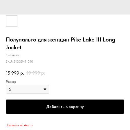
Полупальто для женщин Pike Lake III Long
Jacket
Columbia
SKU:
2133541-010
15 999
р.
19 999
р.
Размер
Добавить в корзину
Заказать на Авито