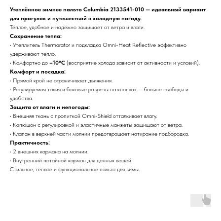
Утеплённое зимнее пальто Columbia 2133541-010 — идеальный вариант
для прогулок и путешествий в холодную погоду.
Тёплое, удобное и надёжно защищает от ветра и влаги.
Сохранение тепла:
• Утеплитель Thermarator и подкладка Omni-Heat Reflective эффективно
удерживают тепло.
• Комфортно до
–10°C
(восприятие холода зависит от активности и условий).
Комфорт и посадка:
• Прямой крой не ограничивает движения.
• Регулируемая талия и боковые разрезы на кнопках — больше свободы и
удобства.
Защита от влаги и непогоды:
• Внешняя ткань с пропиткой Omni-Shield отталкивает влагу.
• Капюшон с регулировкой и эластичные манжеты защищают от ветра.
• Клапан в верхней части молнии предотвращает натирание подбородка.
Практичность:
• 2 внешних кармана на молнии.
• Внутренний потайной карман для ценных вещей.
Стильное, тёплое и функциональное пальто для зимы.