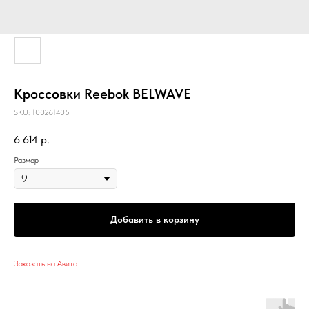
Кроссовки Reebok BELWAVE
SKU:
100261405
6 614
р.
Размер
Добавить в корзину
Заказать на Авито