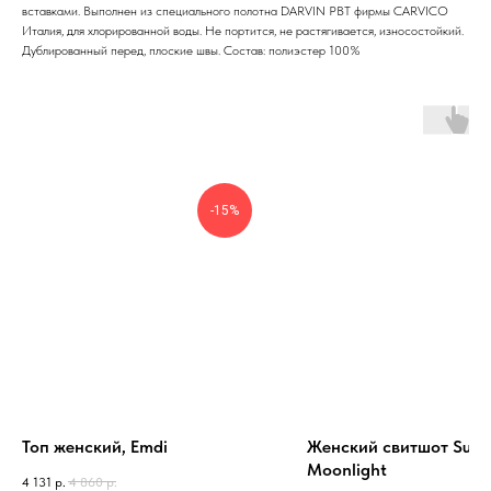
вставками. Выполнен из специального полотна DARVIN PBT фирмы CARVICO
Италия, для хлорированной воды. Не портится, не растягивается, износостойкий.
Дублированный перед, плоские швы. Состав: полиэстер 100%
-15%
Топ женский, Emdi
Женский свитшот Surfi
Moonlight
4 131
р.
4 860
р.