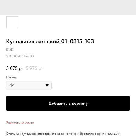
Купальник женский 01-0315-103
EMDI
SKU:
01-0315-103
5 078
р.
5 975
р.
Размер
Добавить в корзину
Заказать на Авито
Стильный купальник спортивного кроя на тонких бретелях с оригинальными