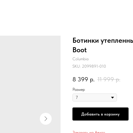
Ботинки утепленн
Boot
Columbia
SKU:
2099891-010
8 399
р.
11 999
р.
Размер
Добавить в корзину
Заказать на Авито