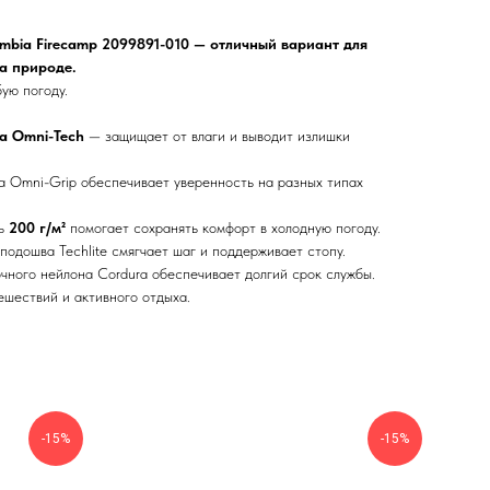
mbia Firecamp 2099891-010 — отличный вариант для
а природе.
ую погоду.
а Omni-Tech
— защищает от влаги и выводит излишки
 Omni-Grip обеспечивает уверенность на разных типах
ль
200 г/м²
помогает сохранять комфорт в холодную погоду.
одошва Techlite смягчает шаг и поддерживает стопу.
чного нейлона Cordura обеспечивает долгий срок службы.
ешествий и активного отдыха.
-15%
-15%