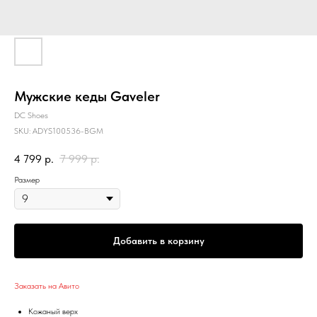
Мужские кеды Gaveler
DC Shoes
SKU:
ADYS100536-BGM
4 799
р.
7 999
р.
Размер
Добавить в корзину
Заказать на Авито
Кожаный верх