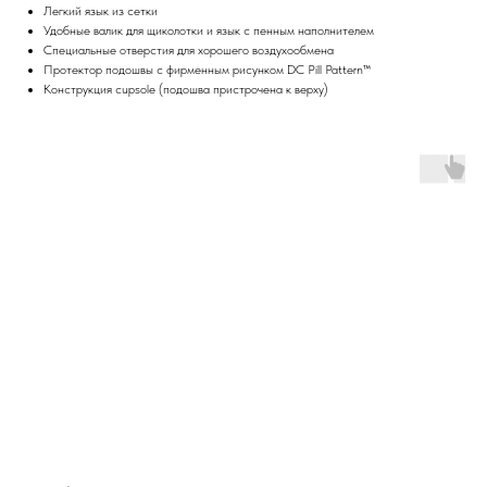
Легкий язык из сетки
Удобные валик для щиколотки и язык с пенным наполнителем
Специальные отверстия для хорошего воздухообмена
Протектор подошвы с фирменным рисунком DC Pill Pattern™
Конструкция cupsole (подошва пристрочена к верху)