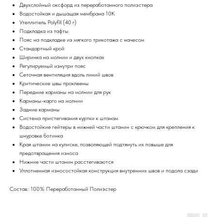
Двухслойный оксфорд из переработанного полиэстера
Водостойкая и дышащая мембрана 10K
Утеплитель Polyfill (40 г)
Подкладка из тафты
Пояс на подкладке из мягкого трикотажа с начесом
Стандартный крой
Ширинка на молнии и двух кнопках
Регулируемый изнутри пояс
Сеточная вентиляция вдоль линий швов
Критические швы проклеены
Передние карманы на молнии для рук
Карманы-карго на молнии
Задние карманы
Система пристегивания куртки к штанам
Водостойкие гейтеры в нижней части штанин с крючком для крепления к
шнуровке ботинка
Края штанин на кулиске, позволяющей подтянуть их повыше для
предотвращения износа
Нижние части штанин расстегиваются
Уплотненная износостойкая конструкция внутренних швов и подола сзади
Состав:: 100% Переработанный Полиэстер