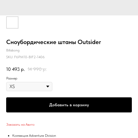
Сноубордические штаны Outsider
Billabong
SKU:
F6PM10-BIF2-1406
10 493
р.
14 990
р.
Размер
Добавить в корзину
Заказать на Авито
Коллекция Adventure Division