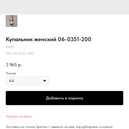
Купальник женский 06-0351-200
EMDI
SKU:
06-0351-200
3 965
р.
Размер
Добавить в корзину
Заказать на Авито
Застежка на спинке, бретель с завязкой на шее, лиф дублирован основной