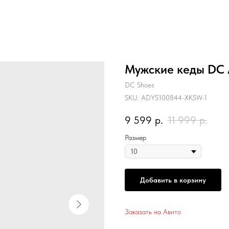
Мужские кеды DC 
DC Shoes
SKU:
ADYS100844-XKSW-1
9 599
р.
11 999
р.
Размер
Добавить в корзину
Заказать на Авито