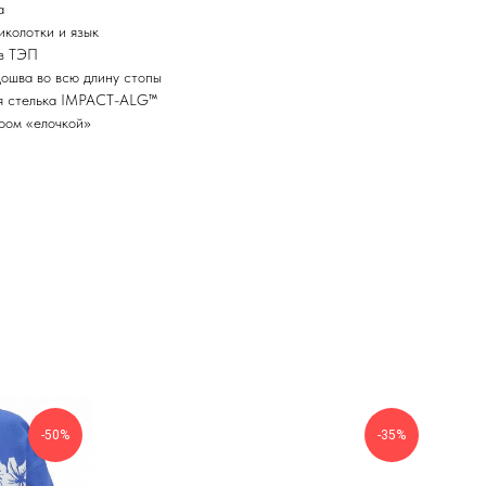
а
иколотки и язык
из ТЭП
ошва во всю длину стопы
ая стелька IMPACT-ALG™
ром «елочкой»
-50%
-35%