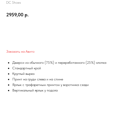
DC Shoes
2959,00
р.
Добавить в корзину
Заказать на Авито
Джерси из обычного (75%) и переработанного (25%) хлопка
Стандартный крой
Круглый вырез
Принт на груди слева и на спине
Ярлык с трафаретным принтом у воротника сзади
Вертикальный ярлык у подола