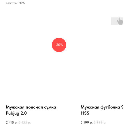
эластан 20%
-30%
Мужская поясная сумка
Мужская футболка 94 
Pubjug 2.0
HSS
2 418
р.
3 455
р.
3 199
р.
3 999
р.