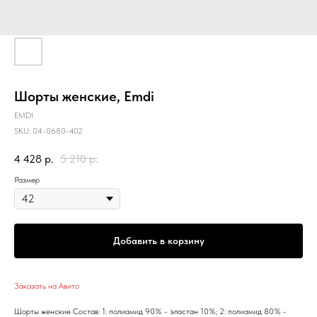
Шорты женские, Emdi
EMDI
SKU:
04-0680-402
4 428
р.
5 210
р.
Размер
Добавить в корзину
Заказать на Авито
Шорты женские Состав: 1: полиамид 90% - эластан 10%; 2: полиамид 80% -