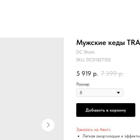
Мужские кеды TRA
DC Shoes
SKU:
DC01827302
5 919
р.
7 399
р.
Размер
Добавить в корзину
Заказать на Авито
Лёгкая амортизация и эффекти