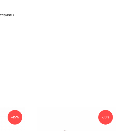
атериалы
-45%
-30%