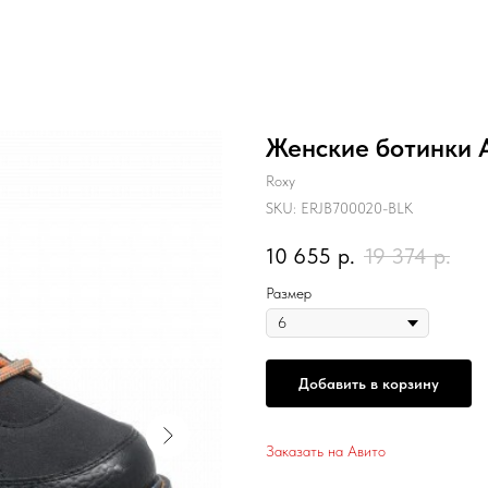
Женские ботинки A
Roxy
SKU:
ERJB700020-BLK
10 655
р.
19 374
р.
Размер
Добавить в корзину
Заказать на Авито