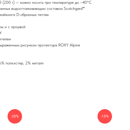
x3 (200 г) — можно носить при температуре до –40°C
танных водоотталкивающим составом Scotchgard™
 хайкинга D-образных петлях
пы и с прошвой
Y
ителем
выраженным рисунком протектора ROXY Alpine
16% полиэстер, 2% металл
-20%
-15%