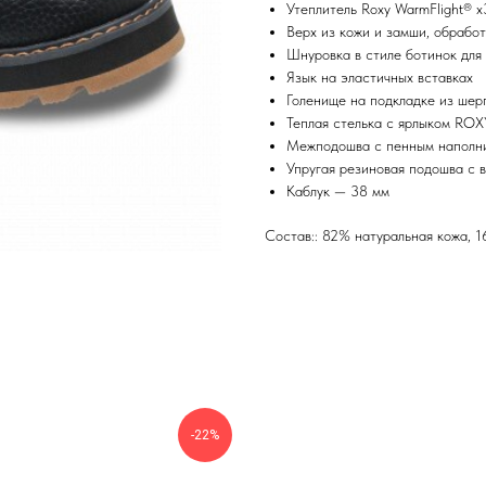
Утеплитель Roxy WarmFlight® 
Верх из кожи и замши, обрабо
Шнуровка в стиле ботинок для
Язык на эластичных вставках
Голенище на подкладке из шер
Теплая стелька с ярлыком ROX
Межподошва с пенным наполн
Упругая резиновая подошва с 
Каблук — 38 мм
Состав:: 82% натуральная кожа, 
-22%