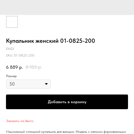
Купальник женский 01-0825-200
EMDI
SKU:
01-0825-200
6 889
р.
8 105
р.
Размер
Добавить в корзину
Заказать на Авито
Изысканный сплошной купальник для женщин. Модель с мягкими формованными