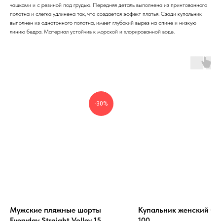
чашками и с резиной под грудью. Передняя деталь выполнена из принтованного
полотна и слегка удлинена так, что создается эффект платья. Сзади купальник
выполнен из однотонного полотна, имеет глубокий вырез на спине и низкую
линию бедра. Материал устойчив к морской и хлорированной воде.
-30%
Мужские пляжные шорты
Купальник женский 06
Everyday Straight Volley 15
100